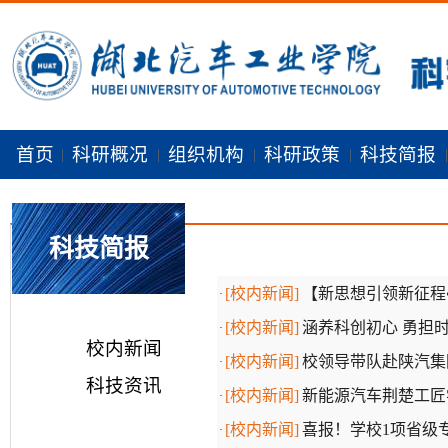
首页
科研概况
组织机构
科研政策
科技简报
|
|
|
|
|
科技简报
[校内新闻]
【新思想引领新征程
·
[校内新闻]
涵养科创初心 勇担时
·
校内新闻
[校内新闻]
校领导带队赴陕汽集
·
科技资讯
[校内新闻]
新能源汽车荆楚工匠
·
[校内新闻]
喜报！学校1项省级
·