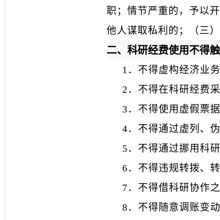
职；情节严重的，予以开
他人谋取私利的；（三）
二、科研经费使用不得触
1．不得虚构经济业
2
．
不得在科研经费
3
．
不得使用虚假票
4．不得通过虚列、
5
．
不得通过挪用科
6．不得违规转拨、
7
．
不得借科研协作
8
．
不得随意调账变